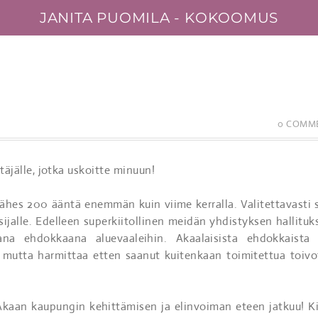
JANITA PUOMILA - KOKOOMUS
0 COMM
täjälle, jotka uskoitte minuun!
 lähes 200 ääntä enemmän kuin viime kerralla. Valitettavasti s
asijalle. Edelleen superkiitollinen meidän yhdistyksen hallituk
na ehdokkaana aluevaaleihin. Akaalaisista ehdokkaista 
, mutta harmittaa etten saanut kuitenkaan toimitettua toivo
Akaan kaupungin kehittämisen ja elinvoiman eteen jatkuu! Ki