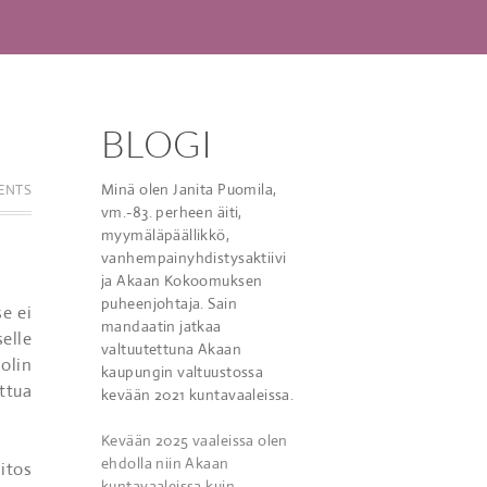
BLOGI
Minä olen Janita Puomila,
ENTS
vm.-83. perheen äiti,
myymäläpäällikkö,
vanhempainyhdistysaktiivi
ja Akaan Kokoomuksen
puheenjohtaja. Sain
e ei
mandaatin jatkaa
selle
valtuutettuna Akaan
olin
kaupungin valtuustossa
ttua
kevään 2021 kuntavaaleissa.
Kevään 2025 vaaleissa olen
ehdolla niin Akaan
itos
kuntavaaleissa kuin