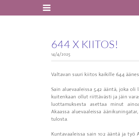
644 X KIITOS!
14/4/2025
Valtavan suuri kiitos kaikille 644 äänes
Sain aluevaaleissa 542 ääntä, joka oli
kuitenkaan ollut riittävästi ja jäin var
luottamuksesta asettaa minut ainoa
Akaassa aluevaaleissa äänikuningatar
tulosta.
Kuntavaaleissa sain 102 ääntä ja työ 