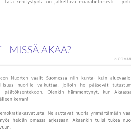
e. Tätä kehitystyötä on jatkettava määrätietoisesti – poti
- MISSÄ AKAA?
0 COMM
lleen Nuorten vaalit Suomessa niin kunta- kuin aluevaalei
lisuus nuorille vaikuttaa, jolloin he pääsevät tutustu
een päätöksentekoon. Olenkin hämmentynyt, kun Akaass
älleen kerran!
demokratiakasvatusta. Ne auttavat nuoria ymmärtämään vaal
 myös heidän omassa arjessaan. Akaankin tulisi tukea nuo
ivuun.