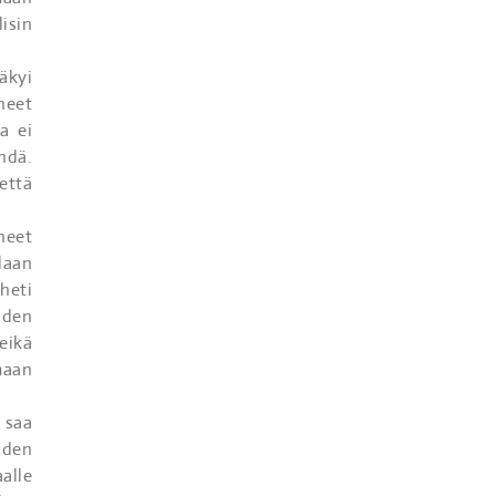
isin
äkyi
neet
a ei
hdä.
että
heet
laan
heti
iden
eikä
maan
 saa
iden
alle