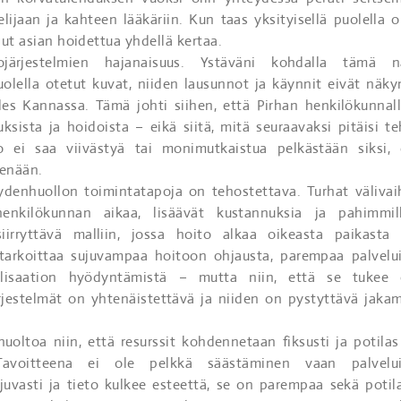
lijaan ja kahteen lääkäriin. Kun taas yksityisellä puolella ol
nut asian hoidettua yhdellä kertaa.
ärjestelmien hajanaisuus. Ystäväni kohdalla tämä n
olella otetut kuvat, niiden lausunnot ja käynnit eivät näky
des Kannassa. Tämä johti siihen, että Pirhan henkilökunnall
ksista ja hoidoista – eikä siitä, mitä seuraavaksi pitäisi te
o ei saa viivästyä tai monimutkaistua pelkästään siksi, 
kenään.
eydenhuollon toimintatapoja on tehostettava. Turhat välivai
henkilökunnan aikaa, lisäävät kustannuksia ja pahimmil
irryttävä malliin, jossa hoito alkaa oikeasta paikasta 
tarkoittaa sujuvampaa hoitoon ohjausta, parempaa palvelu
alisaation hyödyntämistä – mutta niin, että se tukee 
ärjestelmät on yhtenäistettävä ja niiden on pystyttävä jaka
oltoa niin, että resurssit kohdennetaan fiksusti ja potilas
avoitteena ei ole pelkkä säästäminen vaan palvelu
juvasti ja tieto kulkee esteettä, se on parempaa sekä potila