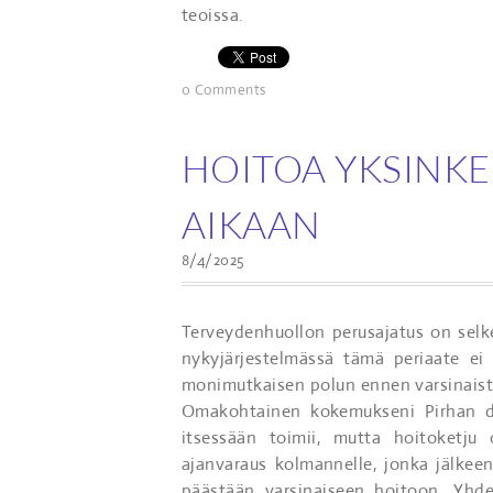
teoissa.
0 Comments
HOITOA YKSINKE
AIKAAN
8/4/2025
Terveydenhuollon perusajatus on selk
nykyjärjestelmässä tämä periaate ei
monimutkaisen polun ennen varsinaist
Omakohtainen kokemukseni Pirhan dig
itsessään toimii, mutta hoitoketju 
ajanvaraus kolmannelle, jonka jälkee
päästään varsinaiseen hoitoon. Yhde