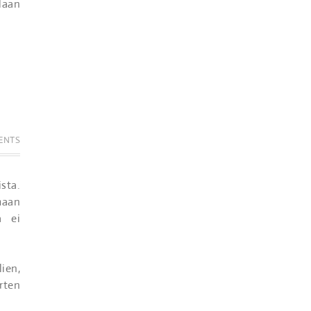
laan
ENTS
sta.
maan
a ei
ien,
rten