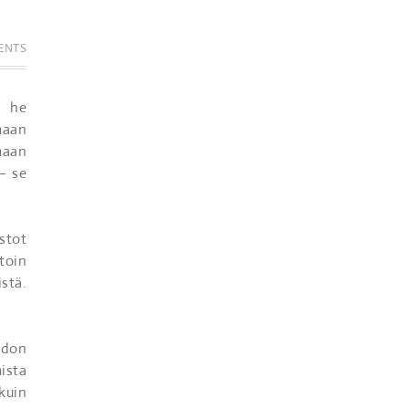
ENTS
n he
maan
maan
– se
stot
toin
stä.
idon
ista
kuin