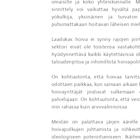
omaisille ja koko yhteiskunnalle. M
sinnittely voi vaikuttaa hyvältä pa
yökulkija, yksinäinen ja turvaton
puhumattakaan hoitavan läheisen miel
Laadukas hoiva ei synny rajojen piir
sektori eivät ole toistensa vastakoh
hyödynnettävä kaikki käytettävissä ol
taloudenpitoa ja inhimillistä hoivapoli
On kohtuutonta, että hoivaa tarvits
odottaen paikkaa, kun samaan aikaan 
hoivayrittäjät joutuvat sulkemaan
palvelujaan. On kohtuutonta, että ve
niin rahassa kuin arvovalinnoissa.
Meidän on palattava järjen äärelle
hoivapolkujen johtamista ja rohkeut
ideologiseen poteroitumiseen. Ikäih