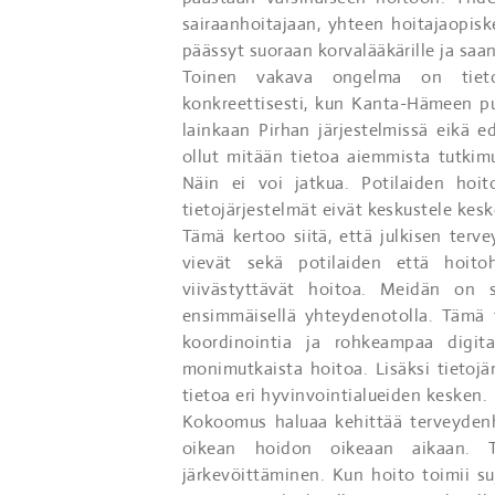
sairaanhoitajaan, yhteen hoitajaopiske
päässyt suoraan korvalääkärille ja saa
Toinen vakava ongelma on tietoj
konkreettisesti, kun Kanta-Hämeen pu
lainkaan Pirhan järjestelmissä eikä e
ollut mitään tietoa aiemmista tutkimu
Näin ei voi jatkua. Potilaiden hoit
tietojärjestelmät eivät keskustele kes
Tämä kertoo siitä, että julkisen terv
vievät sekä potilaiden että hoito
viivästyttävät hoitoa. Meidän on si
ensimmäisellä yhteydenotolla. Tämä 
koordinointia ja rohkeampaa digit
monimutkaista hoitoa. Lisäksi tietoj
tietoa eri hyvinvointialueiden kesken.
Kokoomus haluaa kehittää terveydenhu
oikean hoidon oikeaan aikaan. T
järkevöittäminen. Kun hoito toimii su