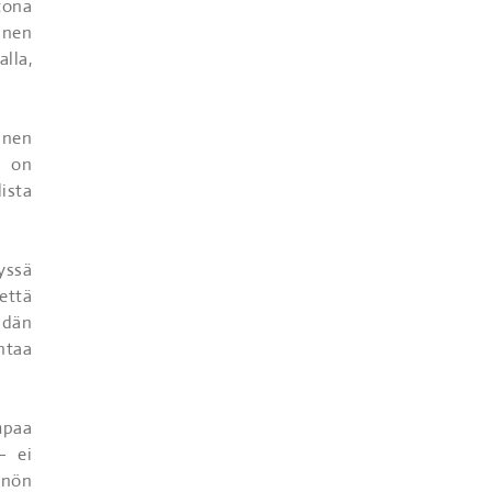
tona
inen
lla,
inen
n on
ista
yssä
että
idän
ntaa
mpaa
– ei
nnön