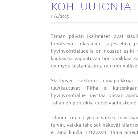
KOHTUUTONTA I
11/4/2025
Tämän päivän ikäihmiset ovat sisul
tarvitsevat tukeamme, järjestelmä, j
hyvinvointialueella on noussut esiin
kuukausia vapautuvaa hoitopaikkaa kal
on myös kestämätöntä niin inhimillisest
Yksityisen sektorin hoivapaikkoja
ruuhkautuvat. Pirha ei kuitenkaa
hyvinvointialue näyttää olevan ajamas
Tällainen politiikka ei ole vanhusten 
Tilanne on erityisen vaikea muistisa
turvin, vaikka läheiset näkevät tilan
ei aina kuulla riittävästi. Tämä aiheu