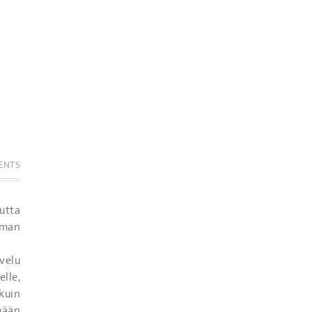
ENTS
utta
oman
velu
lle,
kuin
mään