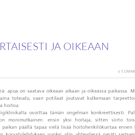
RTAISESTI JA OIKEAAN
0 COMM
eä: apua on saatava oikeaan aikaan ja oikeassa paikassa. M
 aina toteudu, vaan potilaat joutuvat kulkemaan tarpeett
a hoitoa.
iklinikalta osoittaa tämän ongelman konkreettisesti. Pal
on monimutkainen: ensin yksi hoitaja, sitten siirto toise
n paikan päällä tapaa vielä lisää hoitohenkilökuntaa ennen 
n korvatulehduksen vuoksi olin yhteydessä peräti seitse