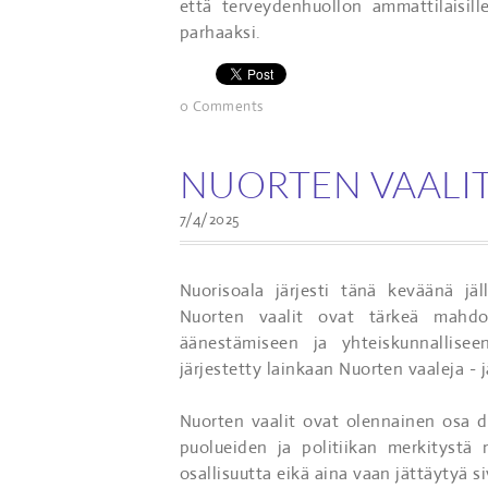
että terveydenhuollon ammattilaisill
parhaaksi.
0 Comments
NUORTEN VAALIT 
7/4/2025
Nuorisoala järjesti tänä keväänä jä
Nuorten vaalit ovat tärkeä mahdol
äänestämiseen ja yhteiskunnallis
järjestetty lainkaan Nuorten vaaleja - j
Nuorten vaalit ovat olennainen osa 
puolueiden ja politiikan merkitystä
osallisuutta eikä aina vaan jättäytyä s