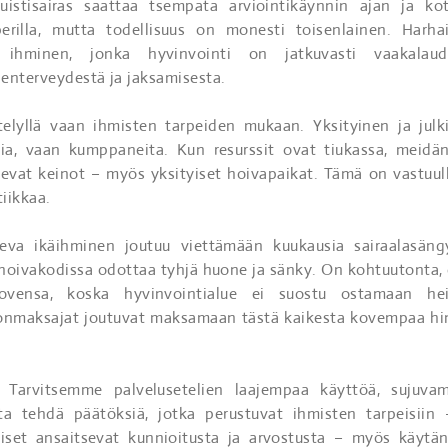
uistisairas saattaa tsempata arviointikäynnin ajan ja ko
perilla, mutta todellisuus on monesti toisenlainen. Harha
 ihminen, jonka hyvinvointi on jatkuvasti vaakalauda
enterveydestä ja jaksamisesta.
telyllä vaan ihmisten tarpeiden mukaan. Yksityinen ja julk
tia, vaan kumppaneita. Kun resurssit ovat tiukassa, meidä
evat keinot – myös yksityiset hoivapaikat. Tämä on vastuull
tiikkaa.
eva ikäihminen joutuu viettämään kuukausia sairaalasäng
hoivakodissa odottaa tyhjä huone ja sänky. On kohtuutonta, 
 ovensa, koska hyvinvointialue ei suostu ostamaan he
ronmaksajat joutuvat maksamaan tästä kaikesta kovempaa hi
. Tarvitsemme palvelusetelien laajempaa käyttöä, sujuva
ta tehdä päätöksiä, jotka perustuvat ihmisten tarpeisiin 
miset ansaitsevat kunnioitusta ja arvostusta – myös käytä