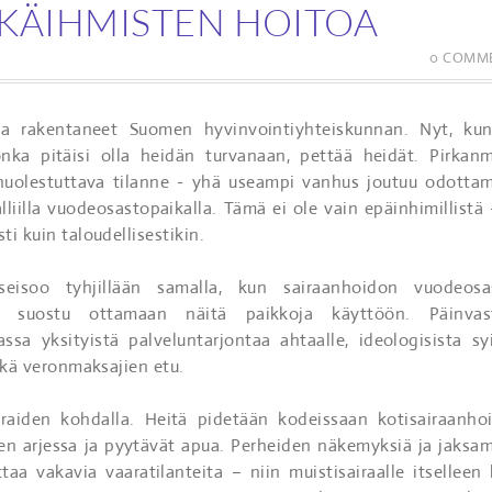
KÄIHMISTEN HOITOA
0 COMM
la rakentaneet Suomen hyvinvointiyhteiskunnan. Nyt, ku
onka pitäisi olla heidän turvanaan, pettää heidät. Pirkan
 huolestuttava tilanne - yhä useampi vanhus joutuu odotta
liilla vuodeosastopaikalla. Tämä ei ole vain epäinhimillistä 
i kuin taloudellisestikin.
 seisoo tyhjillään samalla, kun sairaanhoidon vuodeosa
n suostu ottamaan näitä paikkoja käyttöön. Päinvas
sa yksityistä palveluntarjontaa ahtaalle, ideologisista syi
eikä veronmaksajien etu.
iraiden kohdalla. Heitä pidetään kodeissaan kotisairaanho
teen arjessa ja pyytävät apua. Perheiden näkemyksiä ja jaksam
ttaa vakavia vaaratilanteita – niin muistisairaalle itselleen 