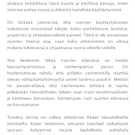
yhdessä kohdattava tämä haaste ja etsittävä keinoja, miten
voimme auttaa nuoria ja ehkäistä haitallista käyttäytymistä.
On tärkeää ymmärtää, että nuorten käyttäytymiseen
vaikuttavat moninaiset tekijät, kuten perhetilanne, koulutus,
ympäristö ja yhteiskunnalliset paineet. Tämä ei ole ainoastaan
nuorten itsensä asia, vaan koko yhteisömme on oltava
mukana tukemassa ja ohjaamassa nuoria oikeille raiteille.
Yksi keskeinen tekijä nuorten elämässä on heidän
kasvuympäristönsä ja vanhempiensa panos. On
huolestuttavaa nähdä, että joillakin vanhemmilla näyttää
olevan välinpitämättömyyttä omien lastensa asioihin. Meidän
on ymmärrettävä, että vanhempien tehtävä ei rajoitu
pelkästään taloudelliseen tukeen vaan myös emotionaaliseen
ja henkiseen läsnäoloon. Vanhempien rooli nuorten elämässä
on korvaamaton.
Toiseksi, emme voi sulkea silmiämme Akaan taloudelliselta
tilanteelta. Kuten tiedämme, talouden haasteet vaikuttavat
suoraan kykyymme tarjota laadukkaita palveluita