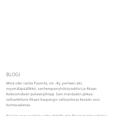
BLOGI
Minä olen Janita Puomila, vm.-83. perheen äiti,
myymäläpäällikkö, vanhempainyhdistysaktiivi ja Akaan
Kokoomuksen puheenjohtaja. Sain mandaatin jatkaa
valtuutettuna Akaan kaupungin valtuustossa kevään 2021
kuntavaaleissa.
Kevään 2025 vaaleissa olen ehdolla niin Akaan kuntavaaleissa