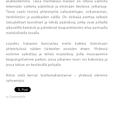
asukkaillemme. Tässä tilanteessa meidän on oltava valmiita
tekemään vaikeita päätöksiä ja etsimään kestäviä ratkaisuja.
Tämä vaatii tiivistä yhteistyötä valtuutettujen, virkamiesten,
henkilöstön ja asukkaiden välillä. On tärkeää asettaa selkeät
taloudelliset tavoitteet ja tehdä päätöksiä, jotka ovat pitkällä
aikavälillä kestäviä ja palvelevat kaupunkilaisten etua parhaalla
mahdollisella tavalla.
Lopuksi, haluaisin kannustaa meitä kaikkia toimimaan
yhteistyössä näiden tärkeiden asioiden eteen. Yhdessä
voimme vaikuttaa ja tehdä muutoksia, joilla muovaamme
kaupungistamme paikan, jossa jokainen nuori voi kukoistaa ja
jossa talous on kestävällä pohjalla.
Kiitos vielä kerran luottamuksestanne – yhdessä olemme
vahvempia.
0 Comments