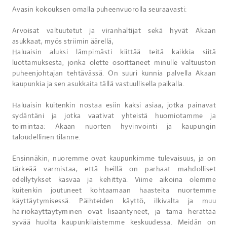
Avasin kokouksen omalla puheenvuorolla seuraavasti:
Arvoisat valtuutetut ja viranhaltijat sekä hyvät Akaan
asukkaat, myös striimin äärellä,
Haluaisin aluksi lämpimästi kiittää teitä kaikkia siitä
luottamuksesta, jonka olette osoittaneet minulle valtuuston
puheenjohtajan tehtävässä. On suuri kunnia palvella Akaan
kaupunkia ja sen asukkaita tällä vastuullisella paikalla.
Haluaisin kuitenkin nostaa esiin kaksi asiaa, jotka painavat
sydäntäni ja jotka vaativat yhteistä huomiotamme ja
toimintaa: Akaan nuorten hyvinvointi ja kaupungin
taloudellinen tilanne.
Ensinnäkin, nuoremme ovat kaupunkimme tulevaisuus, ja on
tärkeää varmistaa, että heillä on parhaat mahdolliset
edellytykset kasvaa ja kehittyä. Viime aikoina olemme
kuitenkin joutuneet kohtaamaan haasteita nuortemme
käyttäytymisessä. Päihteiden käyttö, ilkivalta ja muu
häiriökäyttäytyminen ovat lisääntyneet, ja tämä herättää
syvää huolta kaupunkilaistemme keskuudessa. Meidän on