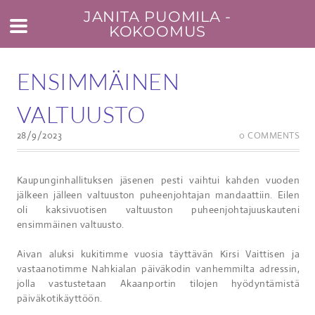
JANITA PUOMILA -
KOKOOMUS
ENSIMMÄINEN
VALTUUSTO
28/9/2023
0 COMMENTS
Kaupunginhallituksen jäsenen pesti vaihtui kahden vuoden
jälkeen jälleen valtuuston puheenjohtajan mandaattiin. Eilen
oli kaksivuotisen valtuuston puheenjohtajuuskauteni
ensimmäinen valtuusto.
Aivan aluksi kukitimme vuosia täyttävän Kirsi Vaittisen ja
vastaanotimme Nahkialan päiväkodin vanhemmilta adressin,
jolla vastustetaan Akaanportin tilojen hyödyntämistä
päiväkotikäyttöön.