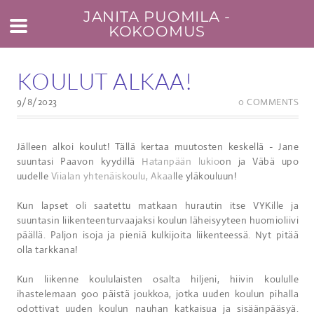
JANITA PUOMILA -
KOKOOMUS
KOULUT ALKAA!
9/8/2023
0 COMMENTS
Jälleen alkoi koulut! Tällä kertaa muutosten keskellä - Jane
suuntasi Paavon kyydillä
Hatanpään lukio
on ja Väbä upo
uudelle
Viialan yhtenäiskoulu, Akaa
lle yläkouluun!
Kun lapset oli saatettu matkaan hurautin itse VYKille ja
suuntasin liikenteenturvaajaksi koulun läheisyyteen huomioliivi
päällä. Paljon isoja ja pieniä kulkijoita liikenteessä. Nyt pitää
olla tarkkana!
Kun liikenne koululaisten osalta hiljeni, hiivin koululle
ihastelemaan 900 päistä joukkoa, jotka uuden koulun pihalla
odottivat uuden koulun nauhan katkaisua ja sisäänpääsyä.